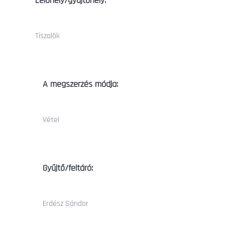
Lelőhely/gyűjtőhely:
Tiszalök
A megszerzés módja:
Vétel
Gyűjtő/feltáró:
Erdész Sándor