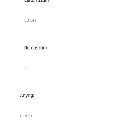
Leltári szám:
80.1.42
Darabszám:
1
Anyag:
cserép