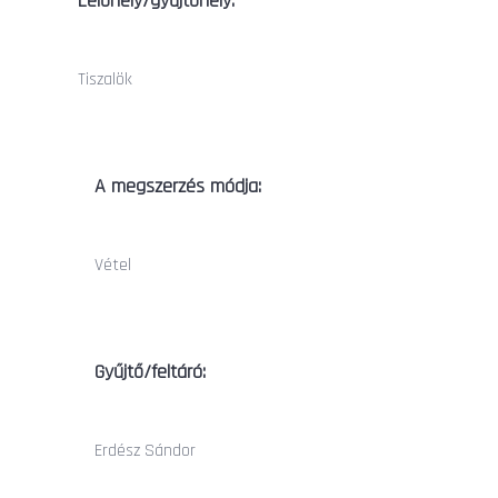
Lelőhely/gyűjtőhely:
Tiszalök
A megszerzés módja:
Vétel
Gyűjtő/feltáró:
Erdész Sándor