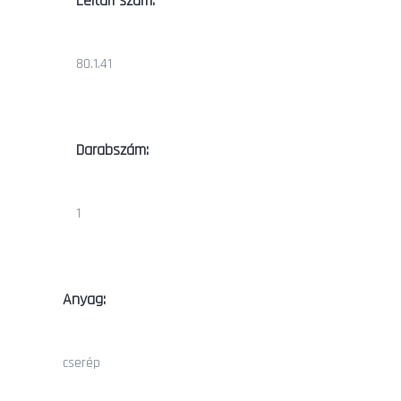
Leltári szám:
80.1.41
Darabszám:
1
Anyag:
cserép