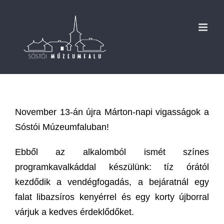
Kihagyás
November 13-án újra Márton-napi vigasságok a
Sóstói Múzeumfaluban!
Ebből az alkalomból ismét színes
programkavalkáddal készülünk: tíz órától
kezdődik a vendégfogadás, a bejáratnál egy
falat libazsíros kenyérrel és egy korty újborral
várjuk a kedves érdeklődőket.