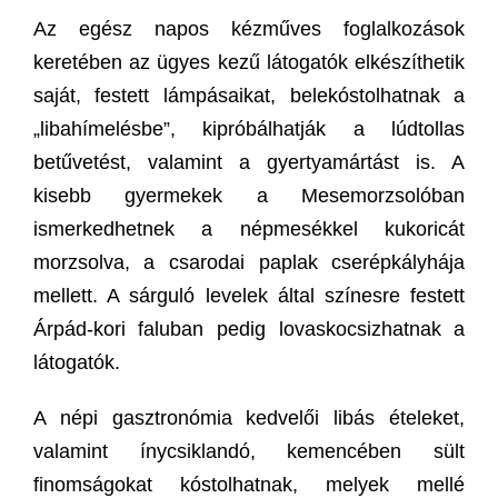
Az egész napos kézműves foglalkozások
keretében az ügyes kezű látogatók elkészíthetik
saját, festett lámpásaikat, belekóstolhatnak a
„libahímelésbe”, kipróbálhatják a lúdtollas
betűvetést, valamint a gyertyamártást is. A
kisebb gyermekek a Mesemorzsolóban
ismerkedhetnek a népmesékkel kukoricát
morzsolva, a csarodai paplak cserépkályhája
mellett. A sárguló levelek által színesre festett
Árpád-kori faluban pedig lovaskocsizhatnak a
látogatók.
A népi gasztronómia kedvelői libás ételeket,
valamint ínycsiklandó, kemencében sült
finomságokat kóstolhatnak, melyek mellé