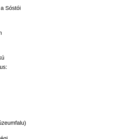
a Sóstói
m
kú
us:
úzeumfalu)
régi