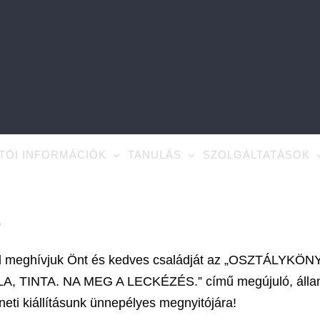
TÓI INFORMÁCIÓK
TANULÁS
SZOLGÁLTATÁSOK
Ó
el meghívjuk Önt és kedves családját az „OSZTÁLYKÖN
, TINTA. NA MEG A LECKÉZÉS.” című megújuló, álla
éneti kiállításunk ünnepélyes megnyitójára!