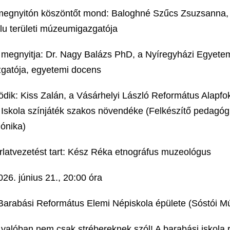
ásmegnyitón köszöntőt mond: Baloghné Szűcs Zsuzsanna, 
u területi múzeumigazgatója
st megnyitja: Dr. Nagy Balázs PhD, a Nyíregyházi Egyete
zgatója, egyetemi docens
ik: Kiss Zalán, a Vásárhelyi László Református Alapfo
Iskola színjáték szakos növendéke (Felkészítő pedagóg
ónika)
árlatvezetést tart: Kész Réka etnográfus muzeológus
026. június 21., 20:00 óra
 Barabási Református Elemi Népiskola épülete (Sóstói M
t valóban nem csak strébereknek szól! A barabási iskola 