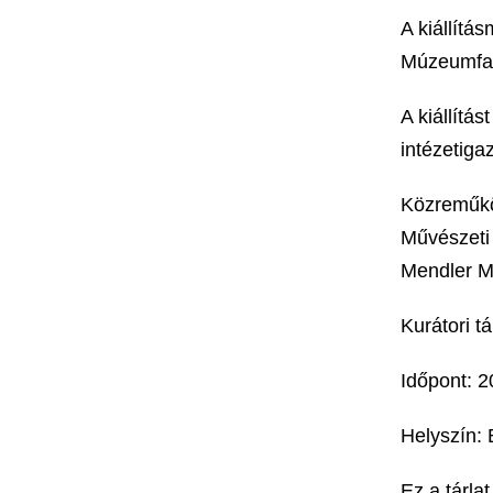
A kiállít
Múzeumfal
A kiállítá
intézetiga
Közreműköd
Művészeti 
Mendler M
Kurátori t
Időpont: 2
Helyszín:
Ez a tárla