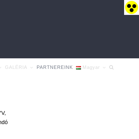
GALÉRIA
PARTNEREINK
Magyar
YV,
ndó