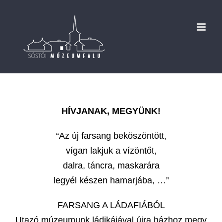
Kihagyás
HÍVJANAK, MEGYÜNK!
“Az új farsang beköszöntött,
vígan lakjuk a vízöntőt,
dalra, táncra, maskarára
legyél készen hamarjába, …”
FARSANG A LÁDAFIÁBÓL
Utazó múzeumunk ládikájával újra házhoz megy