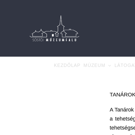
Kihagyás
KEZDŐLAP
MÚZEUM
LÁTOGA
TANÁROK
A Tanárok
a tehetsé
tehetség