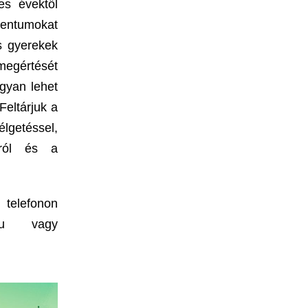
es évektől
mentumokat
os gyerekek
megértését
ogyan lehet
Feltárjuk a
getéssel,
sról és a
telefonon
.hu vagy