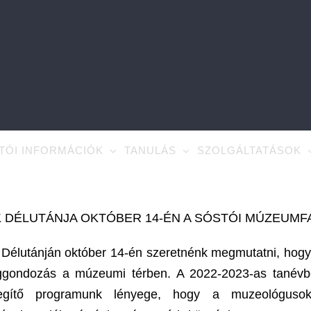
TÓI INFORMÁCIÓK
TANULÁS
SZOLGÁLTATÁSOK
 DÉLUTÁNJA OKTÓBER 14-ÉN A SÓSTÓI MÚZEUMF
 Délutánján október 14-én szeretnénk megmutatni, hogya
ggondozás a múzeumi térben. A 2022-2023-as tanévbe
segítő programunk lényege, hogy a muzeológuso