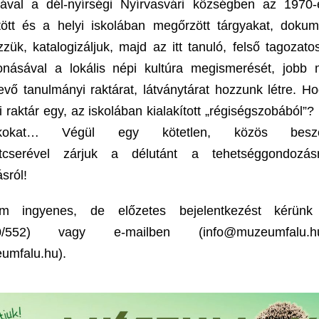
ával a dél-nyírségi Nyírvasvári községben az 1970-
tött és a helyi iskolában megőrzött tárgyakat, doku
zük, katalogizáljuk, majd az itt tanuló, felső tagozat
onásával a lokális népi kultúra megismerését, jobb 
evő tanulmányi raktárat, látványtárat hozzunk létre. H
 raktár egy, az iskolában kialakított „régiségszobából”? 
titkokat… Végül egy kötetlen, közös beszél
latcserével zárjuk a délutánt a tehetséggondozá
sról!
m ingyenes, de előzetes bejelentkezést kérünk 
500/552) vagy e-mailben (info@muzeumfalu
mfalu.hu).