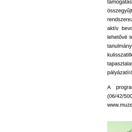
támogatás
összegyűj
rendszerez
aktív bev
lehetővé t
tanulmányi
kulissza
tapaszta
pályázatírá
A progra
(06/42/
www.muzeu