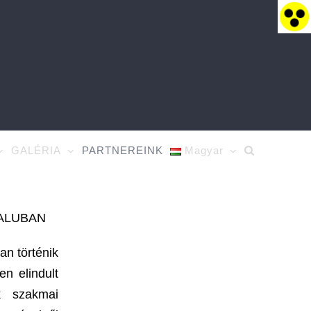
GALÉRIA
PARTNEREINK
Magyar
ALUBAN
n történik
n elindult
k szakmai