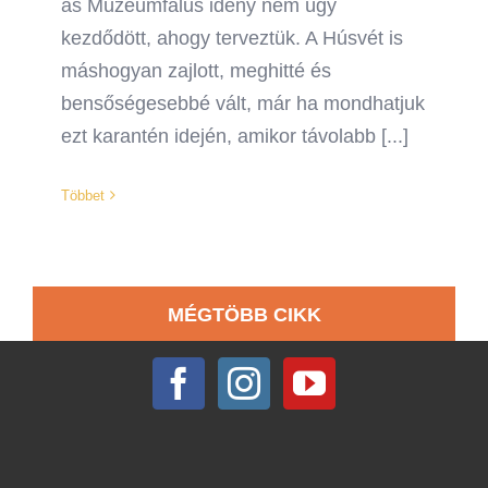
as Múzeumfalus idény nem úgy
kezdődött, ahogy terveztük. A Húsvét is
máshogyan zajlott, meghitté és
bensőségesebbé vált, már ha mondhatjuk
ezt karantén idején, amikor távolabb [...]
Többet
MÉGTÖBB CIKK