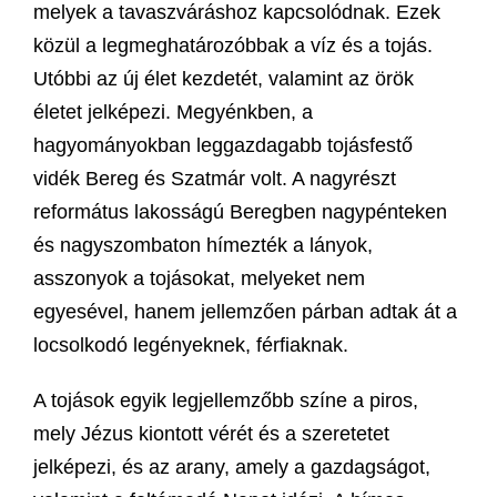
melyek a tavaszváráshoz kapcsolódnak. Ezek
közül a legmeghatározóbbak a víz és a tojás.
Utóbbi az új élet kezdetét, valamint az örök
életet jelképezi. Megyénkben, a
hagyományokban leggazdagabb tojásfestő
vidék Bereg és Szatmár volt. A nagyrészt
református lakosságú Beregben nagypénteken
és nagyszombaton hímezték a lányok,
asszonyok a tojásokat, melyeket nem
egyesével, hanem jellemzően párban adtak át a
locsolkodó legényeknek, férfiaknak.
A tojások egyik legjellemzőbb színe a piros,
mely Jézus kiontott vérét és a szeretetet
jelképezi, és az arany, amely a gazdagságot,