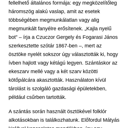
fellelhető általános formája: egy megközelítőleg
háromszög alakú vaslap, amit az esetek
többségében megmunkálatlan vagy alig
megmunkált fanyélre erősítenek. „Kajla nyelű
bot” – írja a Czuczor Gergely és Fogarasi János
szerkesztette szótár 1867-ben –, mert az
ösztöke nyelét sokszor úgy választották ki, hogy
ívben hajlott vagy kétágú legyen. Szántáskor az
ekeszarv mellé vagy a két szarv közötti
kötőpálcára akasztották. Használaton kívül
tárolást is szolgáló gazdasági épületekben,
például csűrben tartották.
A szántás során használt ösztökével folklór
alkotásokban is találkozhatunk. Előfordul Mátyás