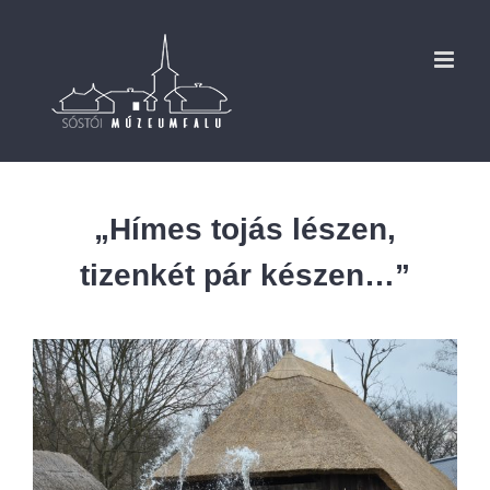
Kihagyás
„Hímes tojás lészen,
tizenkét pár készen…”