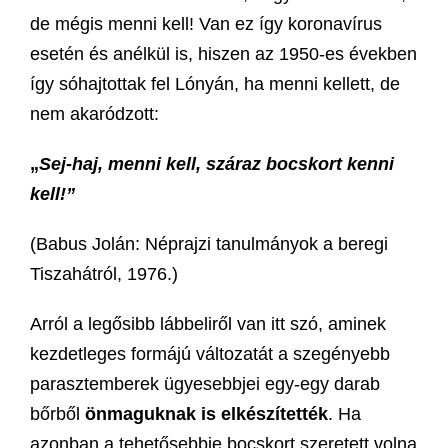
de mégis menni kell! Van ez így koronavírus
esetén és anélkül is, hiszen az 1950-es években
így sóhajtottak fel Lónyán, ha menni kellett, de
nem akaródzott:
„
Sej-haj, menni kell, száraz bocskort kenni
kell!”
(Babus Jolán: Néprajzi tanulmányok a beregi
Tiszahátról, 1976.)
Arról a legősibb lábbeliről van itt szó, aminek
kezdetleges formájú változatát a szegényebb
parasztemberek ügyesebbjei egy-egy darab
bőrből
önmaguknak is elkészítették
. Ha
azonban a tehetősebbje bocskort szeretett volna