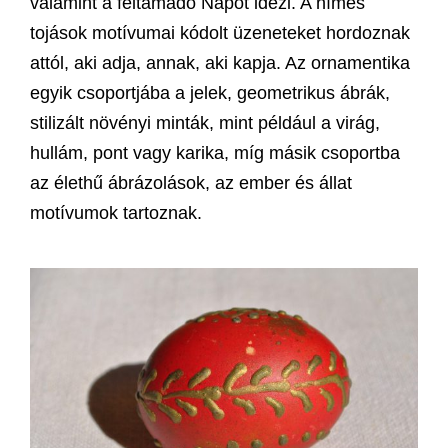
valamint a feltámadó Napot idézi. A hímes
tojások motívumai kódolt üzeneteket hordoznak
attól, aki adja, annak, aki kapja. Az ornamentika
egyik csoportjába a jelek, geometrikus ábrák,
stilizált növényi minták, mint például a virág,
hullám, pont vagy karika, míg másik csoportba
az élethű ábrázolások, az ember és állat
motívumok tartoznak.