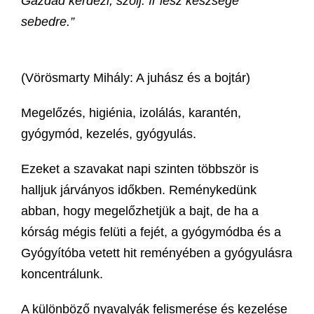
Gazdád kérdezi, szólj: ír lesz készsége
sebedre.”
(Vörösmarty Mihály: A juhász és a bojtár)
Megelőzés, higiénia, izolálás, karantén,
gyógymód, kezelés, gyógyulás.
Ezeket a szavakat napi szinten többször is
halljuk járványos időkben. Reménykedünk
abban, hogy megelőzhetjük a bajt, de ha a
kórság mégis felüti a fejét, a gyógymódba és a
Gyógyítóba vetett hit reményében a gyógyulásra
koncentrálunk.
A különböző nyavalyák felismerése és kezelése