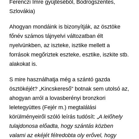
Ferenczi Imre gyűjtéséből, Bodrogszentes,
Szlovákia)
Ahogyan mondáink is bizonyítják, az ösztöke
főnév számos tájnyelvi változatban élt
nyelvünkben, az iszteke, isztike mellett a
források megőriztek eszteke, esztike, iszkite stb.
alakokat is.
S mire használhatja még a szántó gazda
ösztökéjét? „Kincskereső” botnak sem utolsó az,
ahogyan arról a lovasberényi bronzkori
leletegyüttes (Fejér m.) megtalálási
körülményeiről szóló leírás tudósít: „
A lelőhely
tulajdonosa előadta, hogy szántás közben
valami az ekéjét félredobta oly erővel, hogy