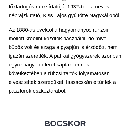
fűzfadugós rühzsírtatóját 1932-ben a neves
néprajzkutató, Kiss Lajos gyűjtötte Nagykállóból.
Az 1880-as évektől a hagyományos rühzsír
mellett kreolint kezdtek használni, de mivel
büdös volt és szaga a gyapjún is érződött, nem
igazán szerették. A patikai gyógyszerek azonban
egyre nagyobb teret kaptak, ennek
következtében a rühzsírtartók folyamatosan
elvesztették szerepüket, lassacskán eltűntek a
pásztorok eszköztárából.
BOCSKOR