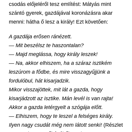
csodás előjeléről tesz említést: Mátyás mint
szántó gyerek, gazdájával koronázásra akar
menni: hátha ő lesz a király! Ezt követően:
A gazdája erősen ránézett.
— Mit beszélsz te haszontalan?
— Majd meglássa, hogy király leszek!
— Na, akkor elhiszem, ha a száraz isztikém
leszúrom a fődbe, és mire visszagyűjjünk a
fordulóbul, hát kisarjadzik.
Mikor visszajöttek, mit lát a gazda, hogy
kisarjádzott az isztike. Mán levél is van rajta!
Akkor a gazda letérgyelt a szógája előtt.
— Elhiszem, hogy te leszel a felséges király.
Ilyen nagy csudát még nem látott senki!
(Részlet