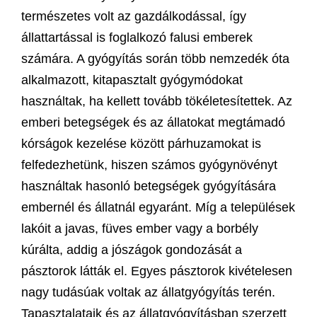
természetes volt az gazdálkodással, így
állattartással is foglalkozó falusi emberek
számára. A gyógyítás során több nemzedék óta
alkalmazott, kitapasztalt gyógymódokat
használtak, ha kellett tovább tökéletesítettek. Az
emberi betegségek és az állatokat megtámadó
kórságok kezelése között párhuzamokat is
felfedezhetünk, hiszen számos gyógynövényt
használtak hasonló betegségek gyógyítására
embernél és állatnál egyaránt. Míg a települések
lakóit a javas, füves ember vagy a borbély
kúrálta, addig a jószágok gondozását a
pásztorok látták el. Egyes pásztorok kivételesen
nagy tudásúak voltak az állatgyógyítás terén.
Tapasztalataik és az állatgyógyításban szerzett