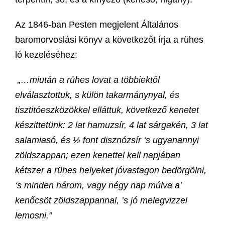
Az 1846-ban Pesten megjelent Általános
baromorvoslási könyv a következőt írja a rühes
ló kezeléséhez:
„…miután a rühes lovat a többiektől
elválasztottuk, s külön takarmánynyal, és
tisztitóeszközökkel elláttuk, következő kenetet
készittetünk: 2 lat hamuzsír, 4 lat sárgakén, 3 lat
salamiasó, és ½ font disznózsír ‘s ugyanannyi
zöldszappan; ezen kenettel kell napjában
kétszer a rühes helyeket jóvastagon bedörgölni,
‘s minden három, vagy négy nap múlva a’
kenőcsöt zöldszappannal, ’s jó melegvizzel
lemosni.”