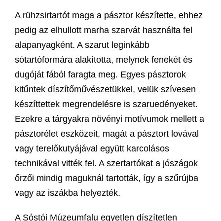
A rühzsirtartót maga a pásztor készítette, ehhez
pedig az elhullott marha szarvát használta fel
alapanyagként. A szarut leginkább
sótartóformára alakította, melynek fenekét és
dugóját fából faragta meg. Egyes pásztorok
kitűntek díszítőművészetükkel, velük szívesen
készíttettek megrendelésre is szaruedényeket.
Ezekre a tárgyakra növényi motívumok mellett a
pásztorélet eszközeit, magát a pásztort lovával
vagy terelőkutyájával együtt karcolásos
technikával vitték fel. A szertartókat a jószágok
őrzői mindig maguknál tartották, így a szűrújba
vagy az iszákba helyezték.
A Sóstói Múzeumfalu egyetlen díszítetlen