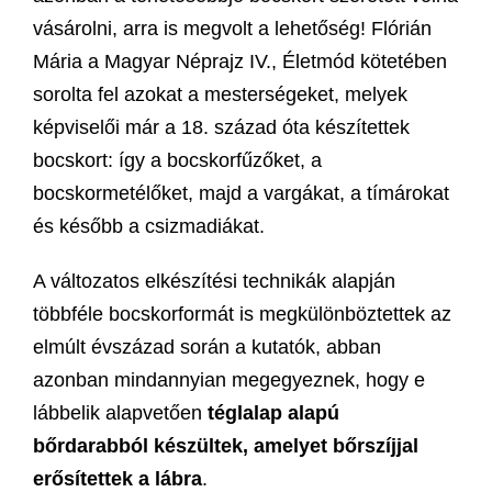
vásárolni, arra is megvolt a lehetőség! Flórián
Mária a Magyar Néprajz IV., Életmód kötetében
sorolta fel azokat a mesterségeket, melyek
képviselői már a 18. század óta készítettek
bocskort: így a bocskorfűzőket, a
bocskormetélőket, majd a vargákat, a tímárokat
és később a csizmadiákat.
A változatos elkészítési technikák alapján
többféle bocskorformát is megkülönböztettek az
elmúlt évszázad során a kutatók, abban
azonban mindannyian megegyeznek, hogy e
lábbelik alapvetően
téglalap alapú
bőrdarabból készültek, amelyet bőrszíjjal
erősítettek a lábra
.