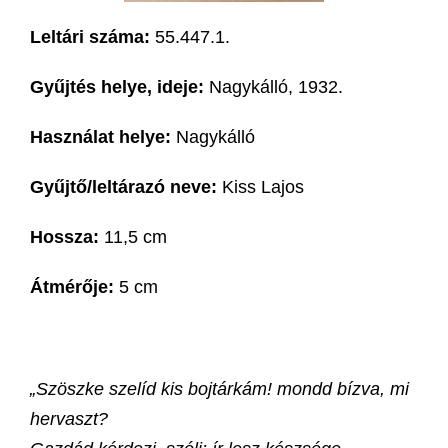
Leltári száma:
55.447.1.
Gyűjtés helye, ideje:
Nagykálló, 1932.
Használat helye:
Nagykálló
Gyűjtő/leltárazó neve:
Kiss Lajos
Hossza:
11,5 cm
Átmérője:
5 cm
„Szöszke szelíd kis bojtárkám! mondd bízva, mi
hervaszt?