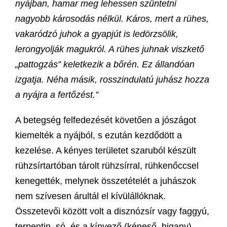
nyájban, hamar meg lehessen szüntetni
nagyobb károsodás nélkül. Káros, mert a rühes,
vakaródzó juhok a gyapjút is ledörzsölik,
lerongyolják magukról. A rühes juhnak viszkető
„pattogzás” keletkezik a bőrén. Ez állandóan
izgatja. Néha másik, rosszindulatú juhász hozza
a nyájra a fertőzést.”
A betegség felfedezését követően a jószágot
kiemelték a nyájból, s ezután kezdődött a
kezelése. A kényes területet szaruból készült
rühzsírtartóban tárolt rühzsírral, rühkenőccsel
kenegették, melynek összetételét a juhászok
nem szívesen árultál el kívülállóknak.
Összetevői között volt a disznózsír vagy faggyú,
terpentin, só, és a kínyező (kéneső, higany).