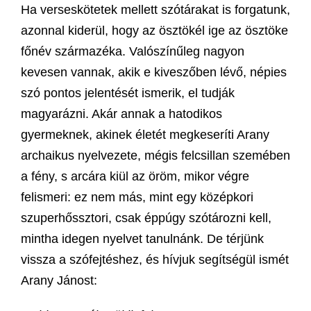
Ha verseskötetek mellett szótárakat is forgatunk,
azonnal kiderül, hogy az ösztökél ige az ösztöke
főnév származéka. Valószínűleg nagyon
kevesen vannak, akik e kiveszőben lévő, népies
szó pontos jelentését ismerik, el tudják
magyarázni. Akár annak a hatodikos
gyermeknek, akinek életét megkeseríti Arany
archaikus nyelvezete, mégis felcsillan szemében
a fény, s arcára kiül az öröm, mikor végre
felismeri: ez nem más, mint egy középkori
szuperhőssztori, csak éppúgy szótározni kell,
mintha idegen nyelvet tanulnánk. De térjünk
vissza a szófejtéshez, és hívjuk segítségül ismét
Arany Jánost: