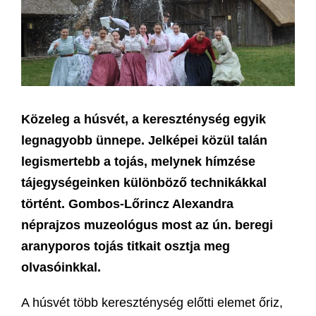
Közeleg a húsvét, a kereszténység egyik
legnagyobb ünnepe. Jelképei közül talán
legismertebb a tojás, melynek hímzése
tájegységeinken különböző technikákkal
történt. Gombos-Lőrincz Alexandra
néprajzos muzeológus most az ún. beregi
aranyporos tojás titkait osztja meg
olvasóinkkal.
A húsvét több kereszténység előtti elemet őriz,