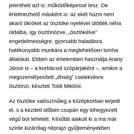
jelentheti azt is: működőképessé tesz. De
értelmezhető másként is: az ekét húzni nem
akaró ökröket az ösztöke nyelével ütötték néha
oldalba, így ösztönözve, „ösztökélve”
engedelmességre, gyorsabb haladásra,
hatékonyabb munkára a meglehetősen lomha
állatokat. Ebben az értelemben használja Arany
János is – a korbácsol szópárjaként –, amikor a
megszemélyesített „éhség” cselekvésre
ösztönzi, készteti Toldi Miklóst.
Az ösztöke valószínűleg a középkorban terjedt
el, s a kezdeti időben csupán egy kihegyezett
végű bot lehetett. Később alakult ki a ma már
szinte kizárólag néprajzi gyűjteményekben