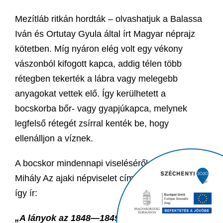
Mezítláb ritkán hordták – olvashatjuk a Balassa
Iván és Ortutay Gyula által írt Magyar néprajz
kötetben. Míg nyáron elég volt egy vékony
vászonból kifogott kapca, addig télen több
rétegben tekerték a lábra vagy melegebb
anyagokat vettek elő. Így kerülhetett a
bocskorba bőr- vagy gyapjúkapca, melynek
legfelső rétegét zsírral kenték be, hogy
ellenálljon a víznek.
A bocskor mindennapi viseléséről Nyárády
Mihály Az ajaki népviselet című tanulmányában
így ír:
„A lányok az 1848—1849-es években még