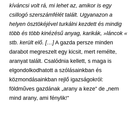
kíváncsi volt rá, mi lehet az, amikor is egy
csillogó szerszámfélét talált. Ugyanazon a
helyen ösztökéjével turkálni kezdett és mindig
több és több kinézésű anyag, karikák, »láncok «
stb. került elő.
[
…
]
A gazda persze minden
darabot megreszelt egy kicsit, mert remélte,
aranyat talált. Csalódnia kellett, s maga is
elgondolkodhatott a szólásainkban és
közmondásainkban rejlő igazságokról:
földműves gazdának „arany a keze” de „nem
mind arany, ami fénylik!”