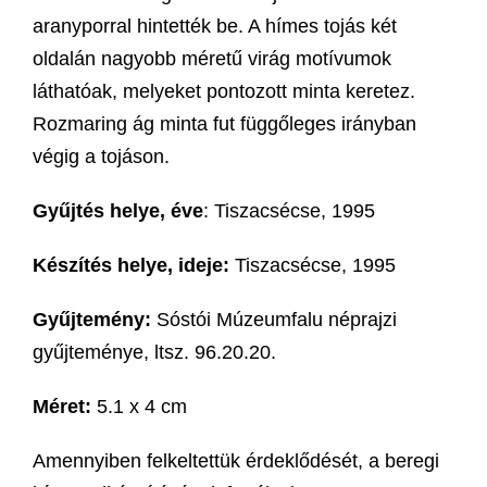
aranyporral hintették be. A hímes tojás két
oldalán nagyobb méretű virág motívumok
láthatóak, melyeket pontozott minta keretez.
Rozmaring ág minta fut függőleges irányban
végig a tojáson.
Gyűjtés helye, éve
: Tiszacsécse, 1995
Készítés helye, ideje:
Tiszacsécse, 1995
Gyűjtemény:
Sóstói Múzeumfalu néprajzi
gyűjteménye, ltsz. 96.20.20.
Méret:
5.1 x 4 cm
Amennyiben felkeltettük érdeklődését, a beregi