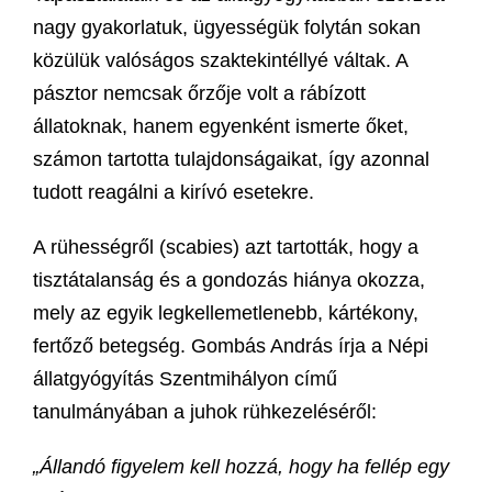
nagy gyakorlatuk, ügyességük folytán sokan
közülük valóságos szaktekintéllyé váltak. A
pásztor nemcsak őrzője volt a rábízott
állatoknak, hanem egyenként ismerte őket,
számon tartotta tulajdonságaikat, így azonnal
tudott reagálni a kirívó esetekre.
A rühességről (scabies) azt tartották, hogy a
tisztátalanság és a gondozás hiánya okozza,
mely az egyik legkellemetlenebb, kártékony,
fertőző betegség. Gombás András írja a Népi
állatgyógyítás Szentmihályon című
tanulmányában a juhok rühkezeléséről:
„Állandó figyelem kell hozzá, hogy ha fellép egy