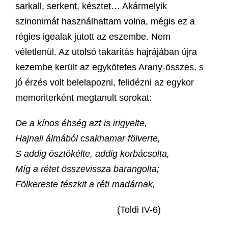
sarkall, serkent, késztet… Akármelyik
szinonimát használhattam volna, mégis ez a
régies igealak jutott az eszembe. Nem
véletlenül. Az utolsó takarítás hajrájában újra
kezembe került az egykötetes Arany-összes, s
jó érzés volt belelapozni, felidézni az egykor
memoriterként megtanult sorokat:
De a kínos éhség azt is irigyelte,
Hajnali álmából csakhamar fölverte,
S addig ösztökélte, addig korbácsolta,
Míg a rétet összevissza barangolta;
Fölkereste fészkit a réti madárnak,
(Toldi IV-6)