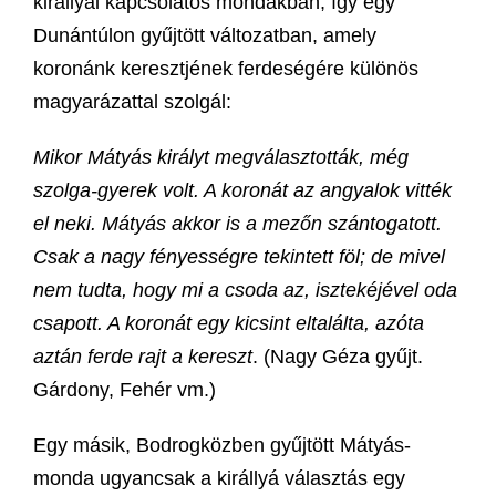
királlyal kapcsolatos mondákban, így egy
Dunántúlon gyűjtött változatban, amely
koronánk keresztjének ferdeségére különös
magyarázattal szolgál:
Mikor Mátyás királyt megválasztották, még
szolga-gyerek volt. A koronát az angyalok vitték
el neki. Mátyás akkor is a mezőn szántogatott.
Csak a nagy fényességre tekintett föl; de mivel
nem tudta, hogy mi a csoda az, isztekéjével oda
csapott. A koronát egy kicsint eltalálta, azóta
aztán ferde rajt a kereszt
. (Nagy Géza gyűjt.
Gárdony, Fehér vm.)
Egy másik, Bodrogközben gyűjtött Mátyás-
monda ugyancsak a királlyá választás egy