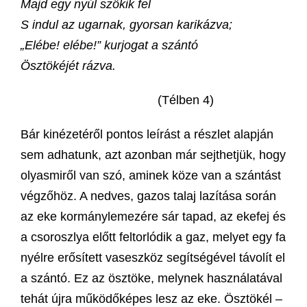
Majd egy nyúl szökik fel
S indul az ugarnak, gyorsan karikázva;
„Elébe! elébe!” kurjogat a szántó
Ösztökéjét rázva.
(Télben 4)
Bár kinézetéről pontos leírást a részlet alapján
sem adhatunk, azt azonban már sejthetjük, hogy
olyasmiről van szó, aminek köze van a szántást
végzőhöz. A nedves, gazos talaj lazítása során
az eke kormánylemezére sár tapad, az ekefej és
a csoroszlya előtt feltorlódik a gaz, melyet egy fa
nyélre erősített vaseszköz segítségével távolít el
a szántó. Ez az ösztöke, melynek használatával
tehát újra működőképes lesz az eke. Ösztökél –