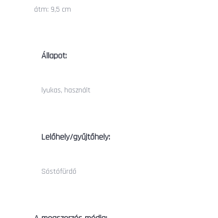
átm: 9,5 cm
Állapot:
lyukas, használt
Lelőhely/gyűjtőhely:
Sóstófürdő