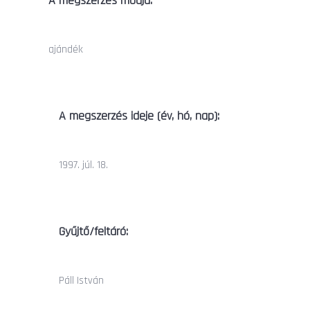
A megszerzés módja:
ajándék
A megszerzés ideje (év, hó, nap):
1997. júl. 18.
Gyűjtő/feltáró:
Páll István