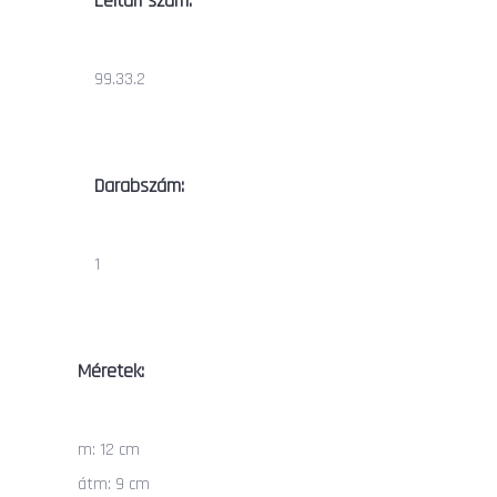
Leltári szám:
99.33.2
Darabszám:
1
Méretek:
m: 12 cm
átm: 9 cm