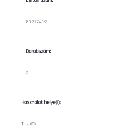
Leltári szám:
89.21.74.1-2
Darabszám:
2
Használat helye(i):
Tiszalök