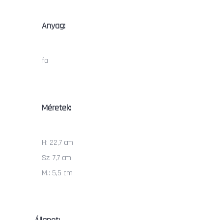
Anyag:
fa
Méretek:
H: 22,7 cm
Sz: 7,7 cm
M.: 5,5 cm