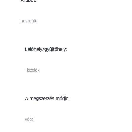
Állapot:
használt
Lelőhely/gyűjtőhely:
Tiszalök
A megszerzés módja:
vétel